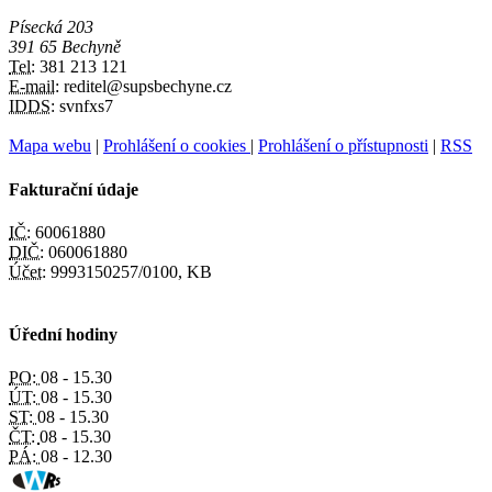
Písecká 203
391 65 Bechyně
Tel:
381 213 121
E-mail:
reditel@supsbechyne.cz
IDDS:
svnfxs7
Mapa webu
|
Prohlášení o cookies
|
Prohlášení o přístupnosti
|
RSS
Fakturační údaje
IČ:
60061880
DIČ:
060061880
Účet:
9993150257/0100, KB
Úřední hodiny
PO:
08 - 15.30
ÚT:
08 - 15.30
ST:
08 - 15.30
ČT:
08 - 15.30
PÁ:
08 - 12.30