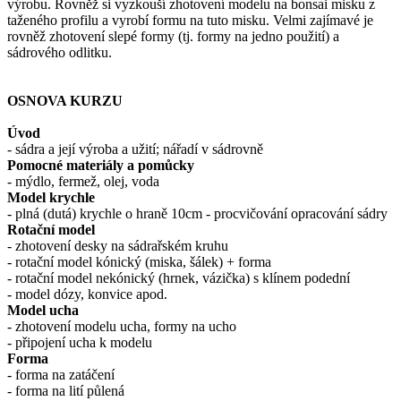
výrobu. Rovněž si vyzkouší zhotovení modelu na bonsai misku z
taženého profilu a vyrobí formu na tuto misku. Velmi zajímavé je
rovněž zhotovení slepé formy (tj. formy na jedno použití) a
sádrového odlitku.
OSNOVA KURZU
Úvod
- sádra a její výroba a užití; nářadí v sádrovně
Pomocné materiály a pomůcky
- mýdlo, fermež, olej, voda
Model krychle
- plná (dutá) krychle o hraně 10cm - procvičování opracování sádry
Rotační model
- zhotovení desky na sádrařském kruhu
- rotační model kónický (miska, šálek) + forma
- rotační model nekónický (hrnek, vázička) s klínem podední
- model dózy, konvice apod.
Model ucha
- zhotovení modelu ucha, formy na ucho
- připojení ucha k modelu
Forma
- forma na zatáčení
- forma na lití půlená