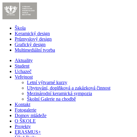
Škola
Keramický design
Průmyslový design
Grafický design
Multimediální tvorba
Aktuality
Student
Uchazeč
Veřejnost
Letní výtvarné kurzy
Ubytování, doplňková a zakázková činnost
Mezinárodní keramická sympozia
Školní Galerie na chodbě
Kontakt
Fotogalerie
Domov mládeže
O ŠKOLE
Projekty
ERASMUS+