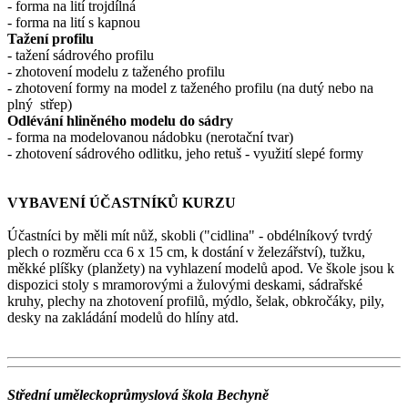
- forma na lití trojdílná
- forma na lití s kapnou
Tažení profilu
- tažení sádrového profilu
- zhotovení modelu z taženého profilu
- zhotovení formy na model z taženého profilu (na dutý nebo na
plný střep)
Odlévání hliněného modelu do sádry
- forma na modelovanou nádobku (nerotační tvar)
- zhotovení sádrového odlitku, jeho retuš - využití slepé formy
VYBAVENÍ ÚČASTNÍKŮ KURZU
Účastníci by měli mít nůž, skobli ("cidlina" - obdélníkový tvrdý
plech o rozměru cca 6 x 15 cm, k dostání v železářství), tužku,
měkké plíšky (planžety) na vyhlazení modelů apod. Ve škole jsou k
dispozici stoly s mramorovými a žulovými deskami, sádrařské
kruhy, plechy na zhotovení profilů, mýdlo, šelak, obkročáky, pily,
desky na zakládání modelů do hlíny atd.
Střední uměleckoprůmyslová škola Bechyně