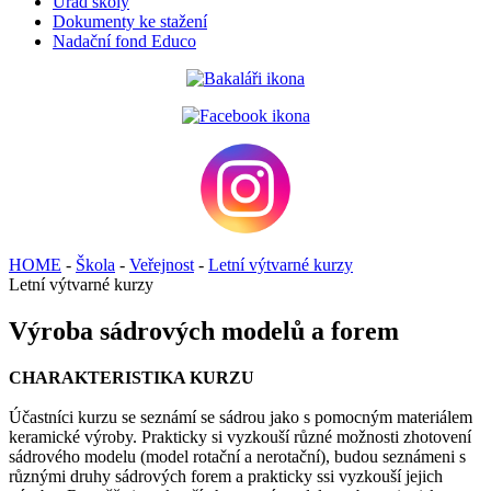
Úřad školy
Dokumenty ke stažení
Nadační fond Educo
HOME
-
Škola
-
Veřejnost
-
Letní výtvarné kurzy
Letní výtvarné kurzy
Výroba sádrových modelů a forem
CHARAKTERISTIKA KURZU
Účastníci kurzu se seznámí se sádrou jako s pomocným materiálem
keramické výroby. Prakticky si vyzkouší různé možnosti zhotovení
sádrového modelu (model rotační a nerotační), budou seznámeni s
různými druhy sádrových forem a prakticky ssi vyzkouší jejich