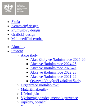
Škola
Keramický design
Průmyslový design
Grafický design
Multimediální tvorba
Aktuality
Student
Akce školy
Akce školy ve školním roce 2025-26
Akce ve školním roce 2024-25
Akce ve školním roce 2023-24
Akce ve školním roce 2022-23
Akce ve školním roce 2021-22
Oslavy 130. výročí založení školy
Organizace školního roku
Maturitní zkoušky
Učební plán
Výchovný poradce, metodik prevence
úspěchy, ocenění