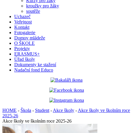
Kurzy pro žáky
kroužky pro žáky
soutěže
Uchazeč
Veřejnost
Kontakt
Fotogalerie
Domov mládeže
O ŠKOLE
Projekty
ERASMUS+
Úřad školy
Dokumenty ke stažení
Nadační fond Educo
HOME
-
Škola
-
Student
-
Akce školy
-
Akce školy ve školním roce
2025-26
Akce školy ve školním roce 2025-26