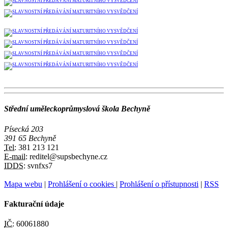
Střední uměleckoprůmyslová škola Bechyně
Písecká 203
391 65 Bechyně
Tel:
381 213 121
E-mail:
reditel@supsbechyne.cz
IDDS:
svnfxs7
Mapa webu
|
Prohlášení o cookies
|
Prohlášení o přístupnosti
|
RSS
Fakturační údaje
IČ:
60061880