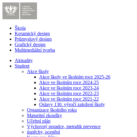
Škola
Keramický design
Průmyslový design
Grafický design
Multimediální tvorba
Aktuality
Student
Akce školy
Akce školy ve školním roce 2025-26
Akce ve školním roce 2024-25
Akce ve školním roce 2023-24
Akce ve školním roce 2022-23
Akce ve školním roce 2021-22
Oslavy 130. výročí založení školy
Organizace školního roku
Maturitní zkoušky
Učební plán
Výchovný poradce, metodik prevence
úspěchy, ocenění