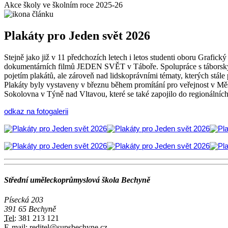
Akce školy ve školním roce 2025-26
Plakáty pro Jeden svět 2026
Stejně jako již v 11 předchozích letech i letos studenti oboru Grafick
dokumentárních filmů JEDEN SVĚT v Táboře. Spolupráce s táborským 
pojetím plakátů, ale zároveň nad lidskoprávními tématy, kterých stále 
Plakáty byly vystaveny v březnu během promítání pro veřejnost v Měs
Sokolovna v Týně nad Vltavou, které se také zapojilo do regionálních 
odkaz na fotogalerii
Střední uměleckoprůmyslová škola Bechyně
Písecká 203
391 65 Bechyně
Tel:
381 213 121
E-mail:
reditel@supsbechyne.cz