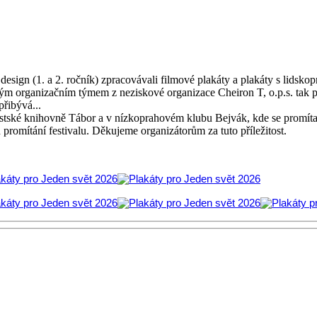
ý design (1. a 2. ročník) zpracovávali filmové plakáty a plakáty s lidsko
organizačním týmem z neziskové organizace Cheiron T, o.p.s. tak pro
přibývá...
tské knihovně Tábor a v nízkoprahovém klubu Bejvák, kde se promítalo
promítání festivalu. Děkujeme organizátorům za tuto příležitost.