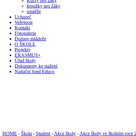
Kurzy pro žáky
kroužky pro žáky
soutěže
Uchazeč
Veřejnost
Kontakt
Fotogalerie
Domov mládeže
O ŠKOLE
Projekty
ERASMUS+
Úřad školy
Dokumenty ke stažení
Nadační fond Educo
HOME
-
Škola
-
Student
-
Akce školy
-
Akce školy ve školním roce 