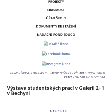
PROJEKTY
ERASMUS+
ÚŘAD ŠKOLY
DOKUMENTY KE STAŽENÍ
NADAČNÍ FOND EDUCO
HOME
-
ŠKOLA
-
FOTOGALERIE
-
AKTIVITY ŠKOLY
-
VÝSTAVA STUDENTSKÝCH
PRACÍ V GALERII 2+1 V BECHYNI
Výstava studentských prací v Galerii 2+1
v Bechyni
1-12
|
13-17
|